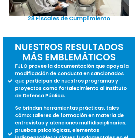
28 Fiscales de Cumplimiento
NUESTROS RESULTADOS
MÁS EMBLEMÁTICOS
FJLO provee la documentación que apoya la
modificación de conducta en sancionados
que participan de nuestros programas y
proyectos como fortalecimiento al Instituto
de Defensa Pública.
Se brindan herramientas prácticas, tales
cómo: talleres de formación en materia de
entrevistas y atenciones multidisciplinarias,
pruebas psicológicas, elementos
indispensables y claves fundamentales en el